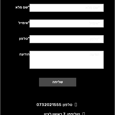
*שם מלא
*אימייל
*טלפון
הודעה
טלפון: 0732021555
טוליפמן ,7 ראשון לציון