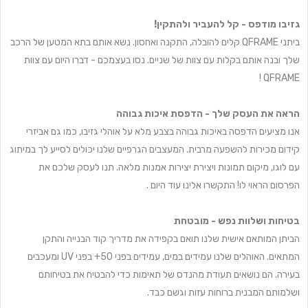
גזיבו מודפס - קל להעביר ולהתקין!
ביתני QFRAME קלים להובלה, התקנה ואחסון. נשא אותם בתא המטען של הרכב
שלך ובנה אותם בקלות עם צוות של שניים. נסו בעצמכם - דברו היום עם צוות
QFRAME !
הראה את העסק שלך - הדפסת איכות גבוהה
אנו מציעים הדפסה באיכות גבוהה בצבע מלא על אוהלי גזיבו, כמו גם אביזרי
קידום מכירות להשפעה מרבית. המעצבים הגרפיים שלנו יכולים לסייע לך במיתוג
עם לוגו, מיקום תמונות ויצירת יצירות אמנות מלאה. תנו לעסק שלכם את
הפרסום הראוי לו! התקשרו אלינו עוד היום .
בטיחות ושלוות נפש - מובטחת
הביתן המותאם אישית שלנו תואם בקפידה את מדריך קוד הבנייה והתקן
המתאים. האוהלים שלנו עמידים במים, עמידים בפני 50+ בפני UV ומעכבים
בעירה. הם נושאים תעודת מהנדס של תאימות כדי להבטיח את בטיחותם
ושלמותם המבנית ברוחות עזות וגשם כבד.