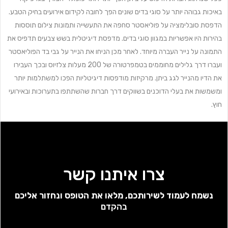
באיכות גבוהה יותר על סוגי בדים שונים הפך לחובה לקידום אירועים בחיק הטבע.
הדפסת סובלימציה על פוליאסטר סחפה את התעשייה ותמונות צילום תוססות
בהירות היו אפשריות במגוון סוגי בדים. מדפסת דיגיטלית בשש צבעים תדפיס את
התמונה על נייר העברה מיוחד. לאחר מכן הניחו את הנייר על גבי בד הפוליאסטר
ועברו דרך גלילים מחוממים בטמפרטורה של 200 מעלות צלזיוס ובכך העבירו
את הדיו מהנייר לגג ביתן. מרקיזות מודפסות דיגיטליות הפכו למשתלמות יותר
ומשמשות את בעלי הדוכנים בשווקים דרך חברות שהשתתפו בתערוכות ובאירועי
חוץ.
צרו איתנו קשר
נשמח לעמוד לשירותכם, מלאו את הטופס ונחזור אליכם
בהקדם