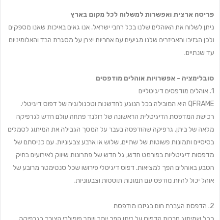
פריסה ארצית ואפשרות למשלוח לכל מקום בארץ
ניתן לשלוח את האוהלים שלנו בכל רחבי ישראל. אנו גאים באיכות שאנו מספקים
ולכן הגזיבו והאביזרים שלנו מגיעים עם אחריות יצרן על מסגרת הבד והאלומיניום
עד שנתיים.
סובלימציה - אפשרויות אוהלים מודפסים
1. אוהלים מודפסים דיגיטליים
QFRAME היא המובילה בכל הנוגע לחדשנות וטכנולוגיה של דפוס דיגיטלי.
רכישת המדפסת הדיגיטלית הראשונה של רולנד פתחה עולם חדש לגרפיקה
מלאה של ביתן. גרפיקה שהודפסה בעבר על המסך הגבילה את המיתוג לסמלים
בסיסיים ותמונות פשוטות של שתיים, שלוש או ארבע צבעוניות. עם כניסתם של
מדפסות דיגיטליות בפורמט חדש, גל חדש של פתרונות שיווק לאירועים בחיק
הטבע באוהלים הפך למציאות. דפוס דיגיטלי פירושו שכל סנטימטר מרובע של
אוהל יכול להיות מודפס עם תמונות תוססות וצבעוניות.
2. הדפסת העברת חום בגיזבו מודפסת
ככל שמיתוג חברות הדפוס על ביתן הפך יותר ויותר פופולרי הצורך בגרפיקה