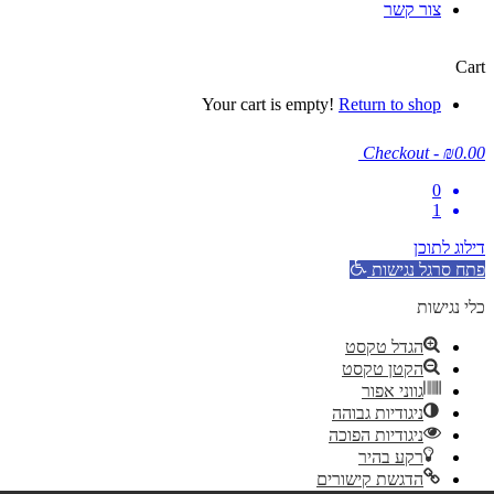
צור קשר
Cart
Your cart is empty!
Return to shop
Checkout
-
₪0.00
0
1
דילוג לתוכן
פתח סרגל נגישות
כלי נגישות
הגדל טקסט
הקטן טקסט
גווני אפור
ניגודיות גבוהה
ניגודיות הפוכה
רקע בהיר
הדגשת קישורים