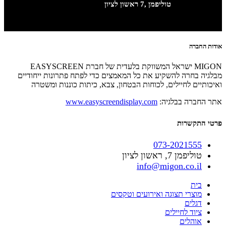
טוליפמן ,7 ראשון לציון
אודות החברה
MIGON ישראל המשווקת בלעדית של חברת EASYSCREEN
מבלגיה בחרה להשקיע את כל המאמצים כדי לפתח פתרונות ייחודיים
ואיכותיים לחיילים, לכוחות הבטחון, צבא, כיתות כוננות ומשטרה
אתר החברה בבלגיה:
www.easyscreendisplay.com
פרטי התקשרות
073-2021555
טוליפמן 7, ראשון לציון
info@migon.co.il
בית
מוצרי תצוגה ואירועים וטקסים
דגלים
ציוד לחיילים
אוהלים