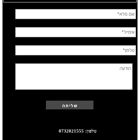
*שם מלא
*אימייל
*טלפון
הודעה
טלפון: 0732021555