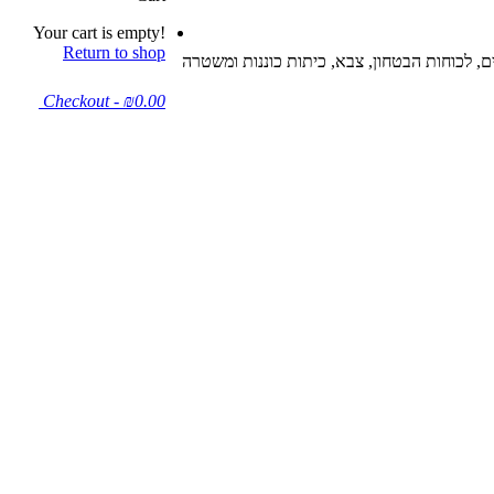
Your cart is empty!
Return to shop
Checkout
-
₪0.00