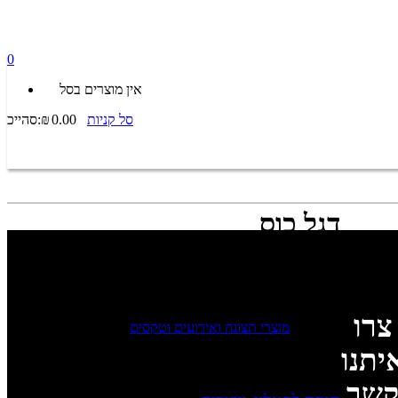
0
אין מוצרים בסל
סל קניות
0.00
₪
סהייכ:
דגל כוס
חדש … דגל בצורת כוס בגובה 2 מטר
מרשים ומיוחד להצגת 4 חזיתות הדפסה שונות בהתאמה אישית.
צרו
קטגוריה:
מוצרי תצוגה ואירועים וטקסים
יתנו
תיאור
שר