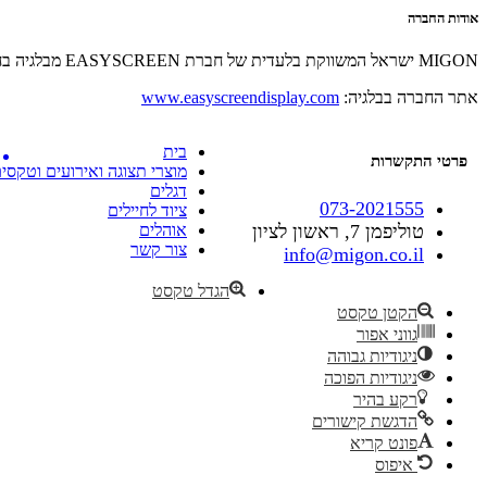
אודות החברה
MIGON ישראל המשווקת בלעדית של חברת EASYSCREEN מבלגיה בחרה להשקיע את כל המאמצים כדי לפתח פתרונות ייחודיים ואיכותיים לחיילים, לכוחות הבטחון, צבא, כיתות כוננות ומשטרה
אתר החברה בבלגיה:
www.easyscreendisplay.com
בית
פרטי התקשרות
מוצרי תצוגה ואירועים וטקסי
דגלים
073-2021555
ציוד לחיילים
טוליפמן 7, ראשון לציון
אוהלים
צור קשר
info@migon.co.il
הגדל טקסט
הקטן טקסט
גווני אפור
ניגודיות גבוהה
ניגודיות הפוכה
רקע בהיר
הדגשת קישורים
פונט קריא
איפוס