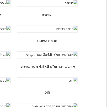
שושנה
א
מנורת השטח
ח
אוהל גזיבו חפ”ק 3×4.5 מטר מקצועי
חוט