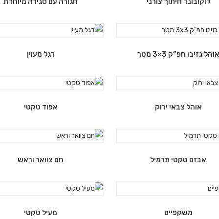
לוקובונד חיתוך צורני
חגורה עם סגירה מיוחדת
והל גזיבו חפ”ק 3×3 מטר
דגל מעוין
אוהל צבאי ירוק
אפוד טקטי
אבזם טקטי תרמיל
חם צוואר וראש
משקפיים
מעיל טקטי